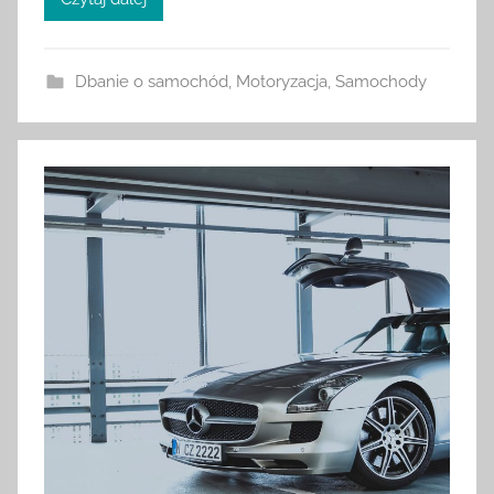
Dbanie o samochód
,
Motoryzacja
,
Samochody