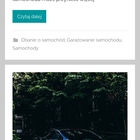
Czytaj dalej
Dbanie o samochód
,
Garażowanie samochodu
,
Samochody