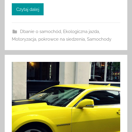
Czytaj dalej
Dbanie o samochód
,
Ekologiczna jazda
,
Motoryzacja
,
pokrowce na siedzenia
,
Samochody