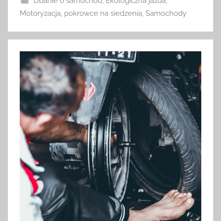
Dbanie o samochód
,
Ekologiczna jazda
,
Motoryzacja
,
pokrowce na siedzenia
,
Samochody