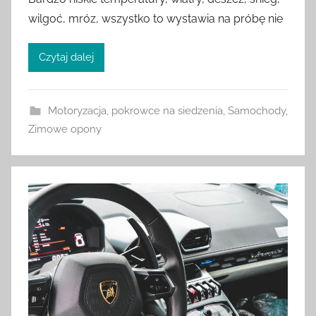
wilgoć, mróz, wszystko to wystawia na próbę nie
Czytaj dalej
Motoryzacja
,
pokrowce na siedzenia
,
Samochody
,
Zimowe opony