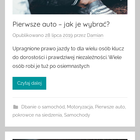
Pierwsze auto – jak je wybrać?
Opublikowano
28 lipca 2019
przez
Damian
Upragnione prawo jazdy to dla wielu osób klucz
do dorosłości i prawdziwej niezależności. Wiele
osób robi je tuż po osiemnastych
Czytaj dalej
Dbanie o samochód
,
Motoryzacja
,
Pierwsze auto
,
pokrowce na siedzenia
,
Samochody