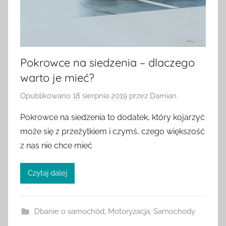
Pokrowce na siedzenia – dlaczego
warto je mieć?
Opublikowano
18 sierpnia 2019
przez
Damian
Pokrowce na siedzenia to dodatek, który kojarzyć
może się z przeżytkiem i czymś, czego większość
z nas nie chce mieć
Czytaj dalej
Dbanie o samochód
,
Motoryzacja
,
Samochody